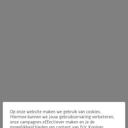
Eric Konings Fotografie
Op onze website maken we gebruik van cookies.
Studio: Lepelstraat 5
Hiermee kunnen we jouw gebruikservaring verbeteren,
4471 AW Wolphaartsdijk
onze campagnes effectiever maken en je de
+31 6 14464910
mogelijkheid bieden om content van Eric Konings