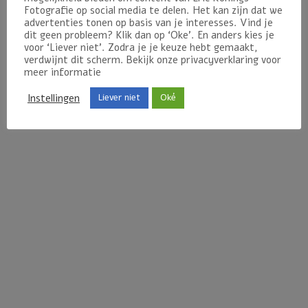
Fotografie op social media te delen. Het kan zijn dat we
advertenties tonen op basis van je interesses. Vind je
KVK Middelburg – 64967433
dit geen probleem? Klik dan op ‘Oke’. En anders kies je
BTW NR – NL855925826B01
voor ‘Liever niet’. Zodra je je keuze hebt gemaakt,
verdwijnt dit scherm. Bekijk onze privacyverklaring voor
meer informatie
Instellingen
Liever niet
Oké
Bedrijfsfotografie
Bruidsfotografie
Portretfotografie
Productfotografie
Schoolfotografie
Contact
Algemene voorwaarden
Privacy Policy
Besteltps en voorwaarden