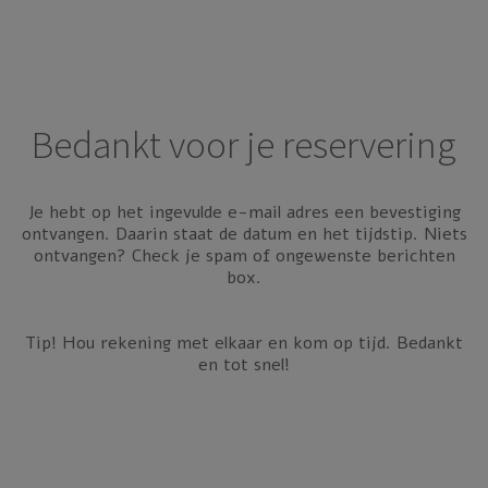
Ga
naar
de
inhoud
Bedankt voor je reservering
Je hebt op het ingevulde e-mail adres een bevestiging
ontvangen. Daarin staat de datum en het tijdstip.
Niets
ontvangen?
Check je
spam
of o
ngewenste berichten
box.
Tip! Hou rekening met elkaar en kom op tijd. Bedankt
en tot snel!