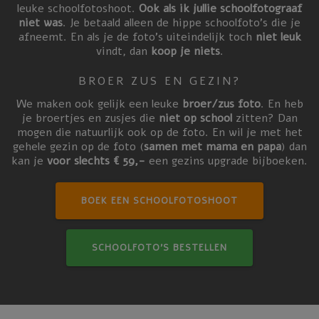
leuke schoolfotoshoot.
Ook als ik jullie schoolfotograaf
niet was
. Je betaald alleen de hippe schoolfoto’s die je
afneemt. En als je de foto’s uiteindelijk toch
niet leuk
vindt, dan
koop je niets
.
BROER ZUS EN GEZIN?
We maken ook gelijk een leuke
broer/zus foto
. En heb
je broertjes en zusjes die
niet op school
zitten? Dan
mogen die natuurlijk ook op de foto. En wil je met het
gehele gezin op de foto (
samen met mama en papa
) dan
kan je
voor slechts € 59,-
een gezins upgrade bijboeken.
BOEK EEN SCHOOLFOTOSHOOT
SCHOOLFOTO’S BESTELLEN