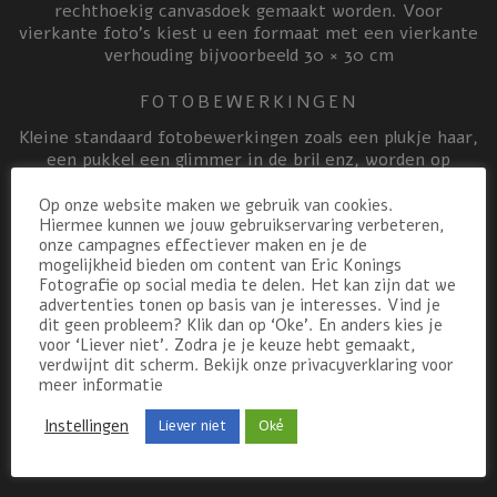
rechthoekig canvasdoek gemaakt worden. Voor
vierkante foto’s kiest u een formaat met een vierkante
verhouding bijvoorbeeld 30 × 30 cm
FOTOBEWERKINGEN
Kleine standaard fotobewerkingen zoals een plukje haar,
een pukkel een glimmer in de bril enz, worden op
verzoek (tegen betaling) uitgevoerd. Wil je een
bewerking uit laten voeren, dan is belangrijk dat je nog
Op onze website maken we gebruik van cookies.
Hiermee kunnen we jouw gebruikservaring verbeteren,
geen bestelling doet. Stuur eerst een e-mail met je
onze campagnes effectiever maken en je de
bewerkingswensen. Ik kijk dan of het mogelijk is en wat
mogelijkheid bieden om content van Eric Konings
de kosten zijn. De bewerkte foto wordt tot slot online
Fotografie op social media te delen. Het kan zijn dat we
gezet,zodat hij te bestellen is.
advertenties tonen op basis van je interesses. Vind je
dit geen probleem? Klik dan op ‘Oke’. En anders kies je
UITVOERINGEN
voor ‘Liever niet’. Zodra je je keuze hebt gemaakt,
verdwijnt dit scherm. Bekijk onze privacyverklaring voor
Er kan erg veel. Ook grotere formaten op canvas,
meer informatie
linnendoek, aluminium (dibond) en acryl zijn mogelijk
bijvoorbeeld. Wilt u een speciale bewerkingen of
Instellingen
Liever niet
Oké
bijvoorbeeld een collage laten maken? Bel me dan even.
We kijken samen wat mogelijk is.