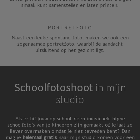
smaak kunt samenstellen en laten printen.
PORTRETFOTO
Naast een leuke spontane foto, maken we ook een
zogenaamde portretfoto, waarbij de aandacht
uitsluitend op het gezicht ligt.
Schoolfotoshoot
in mijn
studio
Als er bij jouw op school geen individuele hippe
schoolfoto’s van je kinderen zijn gemaakt of je laat ze
liever overmaken omdat je niet tevreden bent? Dan
mag je
helemaal gratis
naar mijn studio komen voor een